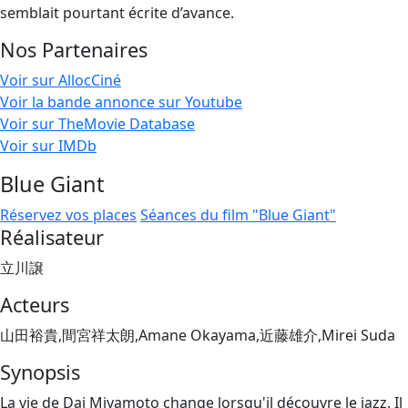
semblait pourtant écrite d’avance.
Nos Partenaires
Voir sur AllocCiné
Voir la bande annonce sur Youtube
Voir sur TheMovie Database
Voir sur IMDb
Blue Giant
Réservez vos places
Séances du film "Blue Giant"
Réalisateur
立川譲
Acteurs
山田裕貴,間宮祥太朗,Amane Okayama,近藤雄介,Mirei Suda
Synopsis
La vie de Dai Miyamoto change lorsqu'il découvre le jazz. Il