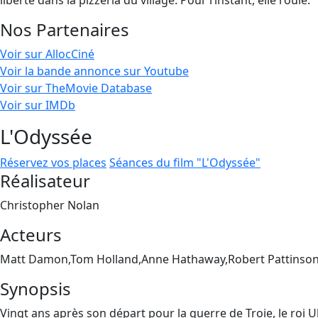
liberté dans la pizzeria du village. Pour l’instant, elle roule.
Nos Partenaires
Voir sur AllocCiné
Voir la bande annonce sur Youtube
Voir sur TheMovie Database
Voir sur IMDb
L'Odyssée
Réservez vos places
Séances du film "L'Odyssée"
Réalisateur
Christopher Nolan
Acteurs
Matt Damon,Tom Holland,Anne Hathaway,Robert Pattinson
Synopsis
Vingt ans après son départ pour la guerre de Troie, le roi 