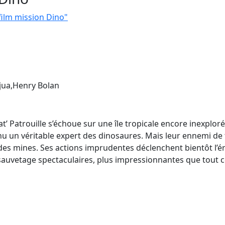
 film mission Dino"
jua,Henry Bolan
’ Patrouille s’échoue sur une île tropicale encore inexploré
u un véritable expert des dinosaures. Mais leur ennemi de tou
 des mines. Ses actions imprudentes déclenchent bientôt l’é
auvetage spectaculaires, plus impressionnantes que tout ce q