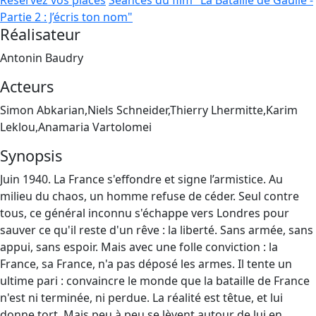
Réservez vos places
Séances du film "La Bataille de Gaulle -
Partie 2 : J’écris ton nom"
Réalisateur
Antonin Baudry
Acteurs
Simon Abkarian,Niels Schneider,Thierry Lhermitte,Karim
Leklou,Anamaria Vartolomei
Synopsis
Juin 1940. La France s'effondre et signe l’armistice. Au
milieu du chaos, un homme refuse de céder. Seul contre
tous, ce général inconnu s'échappe vers Londres pour
sauver ce qu'il reste d'un rêve : la liberté. Sans armée, sans
appui, sans espoir. Mais avec une folle conviction : la
France, sa France, n'a pas déposé les armes. Il tente un
ultime pari : convaincre le monde que la bataille de France
n'est ni terminée, ni perdue. La réalité est têtue, et lui
donne tort. Mais peu à peu se lèvent autour de lui en