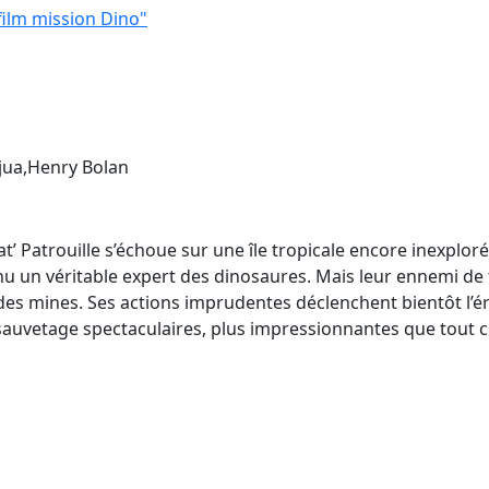
 film mission Dino"
jua,Henry Bolan
’ Patrouille s’échoue sur une île tropicale encore inexploré
u un véritable expert des dinosaures. Mais leur ennemi de tou
 des mines. Ses actions imprudentes déclenchent bientôt l’é
auvetage spectaculaires, plus impressionnantes que tout ce q