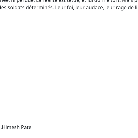
ée, ni perdue. La réalité est têtue, et lui donne tort. Mais 
es soldats déterminés. Leur foi, leur audace, leur rage de li
,Himesh Patel