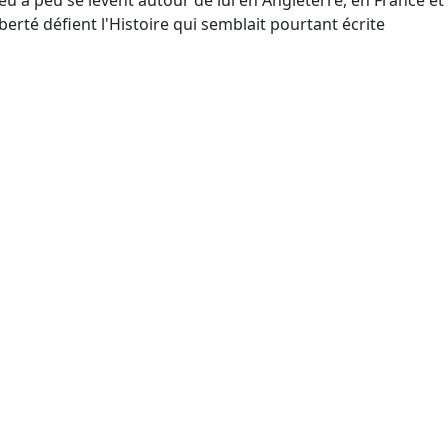
peu à peu se lèvent autour de lui en Angleterre, en France et
berté défient l'Histoire qui semblait pourtant écrite