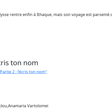
Ulysse rentre enfin à Ithaque, mais son voyage est parsemé 
écris ton nom
Partie 2 : J’écris ton nom"
eklou,Anamaria Vartolomei