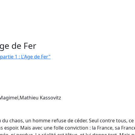
Age de Fer
partie 1 : L'Age de Fer"
 Magimel,Mathieu Kassovitz
lieu du chaos, un homme refuse de céder. Seul contre tous, 
ns espoir. Mais avec une folle conviction : la France, sa Franc