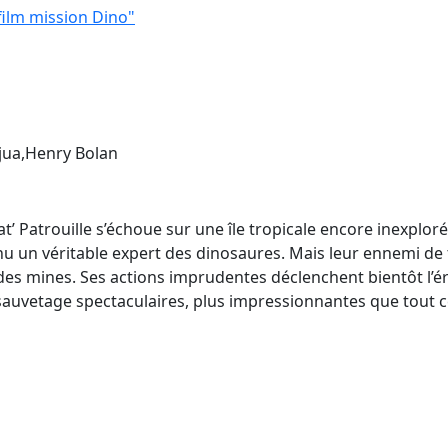
 film mission Dino"
jua,Henry Bolan
’ Patrouille s’échoue sur une île tropicale encore inexploré
u un véritable expert des dinosaures. Mais leur ennemi de tou
 des mines. Ses actions imprudentes déclenchent bientôt l’é
auvetage spectaculaires, plus impressionnantes que tout ce q