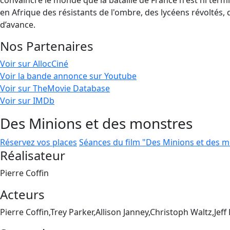
convaincre le monde que la bataille de France n'est ni termin
en Afrique des résistants de l'ombre, des lycéens révoltés, d
d’avance.
Nos Partenaires
Voir sur AllocCiné
Voir la bande annonce sur Youtube
Voir sur TheMovie Database
Voir sur IMDb
Des Minions et des monstres
Réservez vos places
Séances du film "Des Minions et des 
Réalisateur
Pierre Coffin
Acteurs
Pierre Coffin,Trey Parker,Allison Janney,Christoph Waltz,Jeff