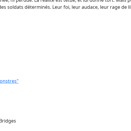
ée, ni perdue. La réalité est têtue, et lui donne tort. Mais 
es soldats déterminés. Leur foi, leur audace, leur rage de li
monstres"
 Bridges