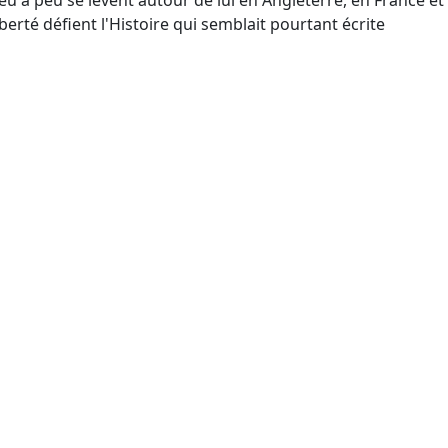
peu à peu se lèvent autour de lui en Angleterre, en France et
berté défient l'Histoire qui semblait pourtant écrite