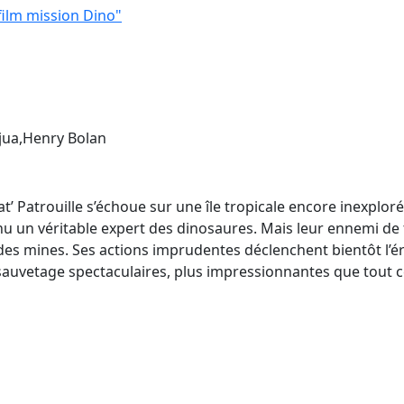
 film mission Dino"
jua,Henry Bolan
’ Patrouille s’échoue sur une île tropicale encore inexploré
u un véritable expert des dinosaures. Mais leur ennemi de tou
 des mines. Ses actions imprudentes déclenchent bientôt l’é
auvetage spectaculaires, plus impressionnantes que tout ce q