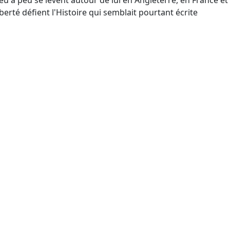
peu à peu se lèvent autour de lui en Angleterre, en France et
berté défient l'Histoire qui semblait pourtant écrite