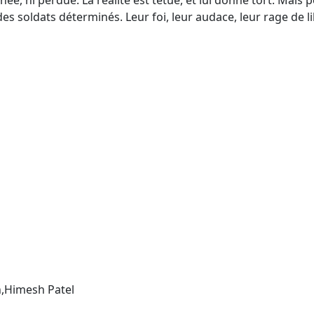
ée, ni perdue. La réalité est têtue, et lui donne tort. Mais 
es soldats déterminés. Leur foi, leur audace, leur rage de li
,Himesh Patel