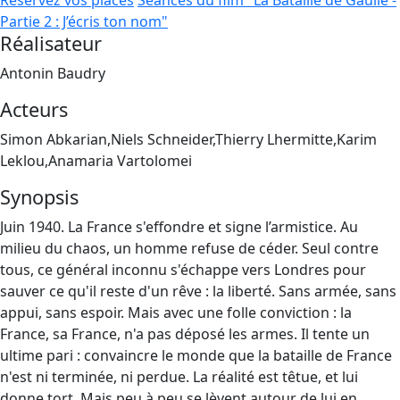
Réservez vos places
Séances du film "La Bataille de Gaulle -
Partie 2 : J’écris ton nom"
Réalisateur
Antonin Baudry
Acteurs
Simon Abkarian,Niels Schneider,Thierry Lhermitte,Karim
Leklou,Anamaria Vartolomei
Synopsis
Juin 1940. La France s'effondre et signe l’armistice. Au
milieu du chaos, un homme refuse de céder. Seul contre
tous, ce général inconnu s'échappe vers Londres pour
sauver ce qu'il reste d'un rêve : la liberté. Sans armée, sans
appui, sans espoir. Mais avec une folle conviction : la
France, sa France, n'a pas déposé les armes. Il tente un
ultime pari : convaincre le monde que la bataille de France
n'est ni terminée, ni perdue. La réalité est têtue, et lui
donne tort. Mais peu à peu se lèvent autour de lui en