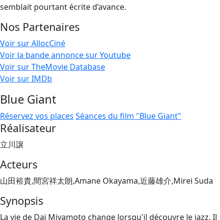
semblait pourtant écrite d’avance.
Nos Partenaires
Voir sur AllocCiné
Voir la bande annonce sur Youtube
Voir sur TheMovie Database
Voir sur IMDb
Blue Giant
Réservez vos places
Séances du film "Blue Giant"
Réalisateur
立川譲
Acteurs
山田裕貴,間宮祥太朗,Amane Okayama,近藤雄介,Mirei Suda
Synopsis
La vie de Dai Miyamoto change lorsqu'il découvre le jazz. Il