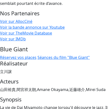
semblait pourtant écrite d’avance.
Nos Partenaires
Voir sur AllocCiné
Voir la bande annonce sur Youtube
Voir sur TheMovie Database
Voir sur IMDb
Blue Giant
Réservez vos places
Séances du film "Blue Giant"
Réalisateur
立川譲
Acteurs
山田裕貴,間宮祥太朗,Amane Okayama,近藤雄介,Mirei Suda
Synopsis
La vie de Dai Miyamoto change lorsqu'il découvre le jazz. Il