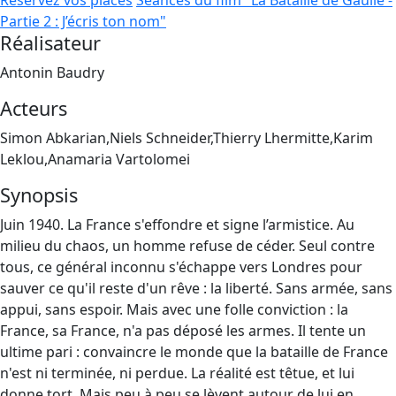
Réservez vos places
Séances du film "La Bataille de Gaulle -
Partie 2 : J’écris ton nom"
Réalisateur
Antonin Baudry
Acteurs
Simon Abkarian,Niels Schneider,Thierry Lhermitte,Karim
Leklou,Anamaria Vartolomei
Synopsis
Juin 1940. La France s'effondre et signe l’armistice. Au
milieu du chaos, un homme refuse de céder. Seul contre
tous, ce général inconnu s'échappe vers Londres pour
sauver ce qu'il reste d'un rêve : la liberté. Sans armée, sans
appui, sans espoir. Mais avec une folle conviction : la
France, sa France, n'a pas déposé les armes. Il tente un
ultime pari : convaincre le monde que la bataille de France
n'est ni terminée, ni perdue. La réalité est têtue, et lui
donne tort. Mais peu à peu se lèvent autour de lui en