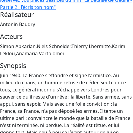
Réservez vos places
Séances du film "La Bataille de Gaulle -
Partie 2 : J’écris ton nom"
Réalisateur
Antonin Baudry
Acteurs
Simon Abkarian,Niels Schneider,Thierry Lhermitte,Karim
Leklou,Anamaria Vartolomei
Synopsis
Juin 1940. La France s'effondre et signe l’armistice. Au
milieu du chaos, un homme refuse de céder. Seul contre
tous, ce général inconnu s'échappe vers Londres pour
sauver ce qu'il reste d'un rêve : la liberté. Sans armée, sans
appui, sans espoir. Mais avec une folle conviction : la
France, sa France, n'a pas déposé les armes. Il tente un
ultime pari : convaincre le monde que la bataille de France
n'est ni terminée, ni perdue. La réalité est têtue, et lui
donne tort. Mais peu à peu se lèvent autour de lui en