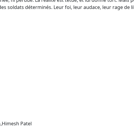
ée, ni perdue. La réalité est têtue, et lui donne tort. Mais 
es soldats déterminés. Leur foi, leur audace, leur rage de li
,Himesh Patel