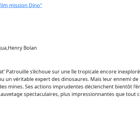
 film mission Dino"
jua,Henry Bolan
’ Patrouille s’échoue sur une île tropicale encore inexploré
u un véritable expert des dinosaures. Mais leur ennemi de tou
 des mines. Ses actions imprudentes déclenchent bientôt l’é
auvetage spectaculaires, plus impressionnantes que tout ce q