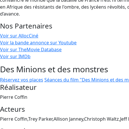
convaincre le monde que la bataille de France n'est ni termin
en Afrique des résistants de l'ombre, des lycéens révoltés, d
d’avance.
Nos Partenaires
Voir sur AllocCiné
Voir la bande annonce sur Youtube
Voir sur TheMovie Database
Voir sur IMDb
Des Minions et des monstres
Réservez vos places
Séances du film "Des Minions et des 
Réalisateur
Pierre Coffin
Acteurs
Pierre Coffin,Trey Parker,Allison Janney,Christoph Waltz,Jeff