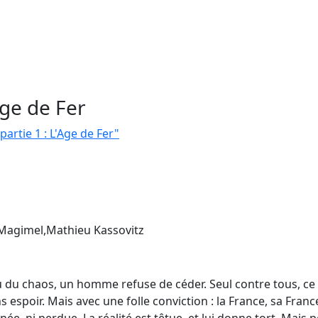
Age de Fer
partie 1 : L'Age de Fer"
 Magimel,Mathieu Kassovitz
lieu du chaos, un homme refuse de céder. Seul contre tous, 
ns espoir. Mais avec une folle conviction : la France, sa Franc