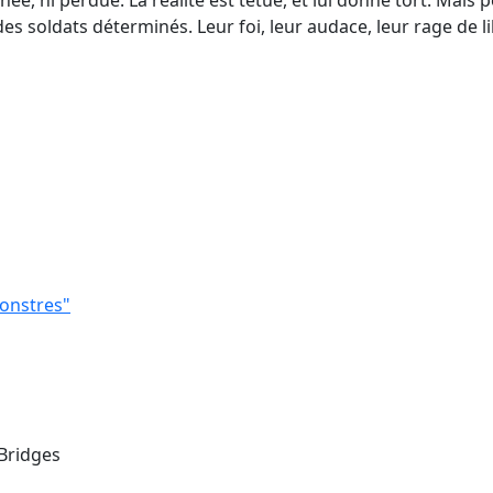
ée, ni perdue. La réalité est têtue, et lui donne tort. Mais 
es soldats déterminés. Leur foi, leur audace, leur rage de li
monstres"
 Bridges