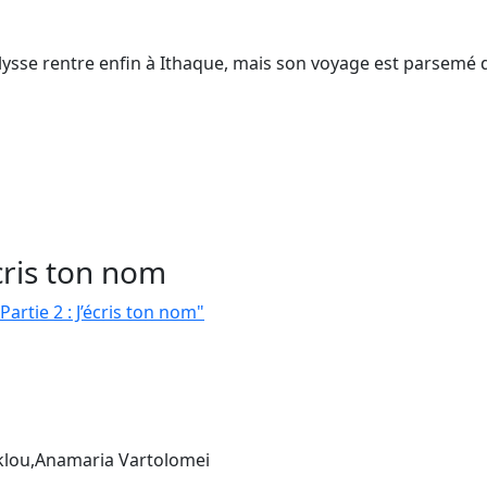
Ulysse rentre enfin à Ithaque, mais son voyage est parsemé 
écris ton nom
Partie 2 : J’écris ton nom"
eklou,Anamaria Vartolomei