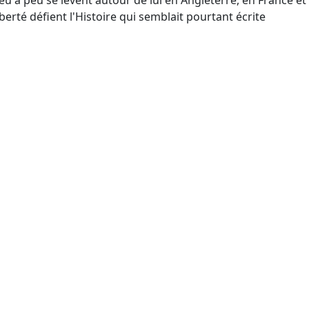
peu à peu se lèvent autour de lui en Angleterre, en France et
berté défient l'Histoire qui semblait pourtant écrite