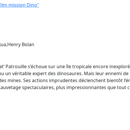
 film mission Dino"
jua,Henry Bolan
’ Patrouille s’échoue sur une île tropicale encore inexploré
u un véritable expert des dinosaures. Mais leur ennemi de tou
 des mines. Ses actions imprudentes déclenchent bientôt l’é
auvetage spectaculaires, plus impressionnantes que tout ce q